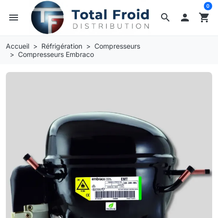
0
menu
search

shopping_cart
Accueil
Réfrigération
Compresseurs
Compresseurs Embraco