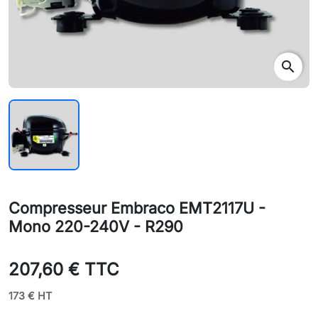
search
Compresseur Embraco EMT2117U -
Mono 220-240V - R290
207,60 € TTC
173 € HT