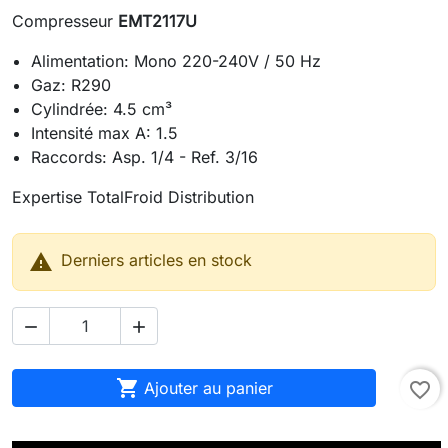
Compresseur
EMT2117U
Alimentation: Mono 220-240V / 50 Hz
Gaz: R290
Cylindrée: 4.5 cm³
Intensité max A: 1.5
Raccords: Asp. 1/4 - Ref. 3/16
Expertise TotalFroid Distribution

Derniers articles en stock



Ajouter au panier
favorite_border