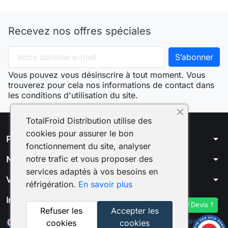
Recevez nos offres spéciales
Vous pouvez vous désinscrire à tout moment. Vous
trouverez pour cela nos informations de contact dans
les conditions d'utilisation du site.
TotalFroid Distribution utilise des
cookies pour assurer le bon
arrow_drop_down
Produits
fonctionnement du site, analyser
arrow_drop_down
notre trafic et vous proposer des
Notre société
services adaptés à vos besoins en
arrow_drop_down
Votre compte
réfrigération.
En savoir plus
arrow_drop_down
Informations
Devis ?
Refuser les
Accepter les
Marchand approuvé par la Société des Avis Garantis,
cliquez ici
cookies
cookies