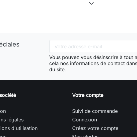
éciales
Vous pouvez vous désinscrire à tout
cela nos informations de contact dans 
du site.
société
Votre compte
son
Suivi de commande
ns légales
Connexion
ions d'utilisation
Créez votre compte
pos
Mes alertes