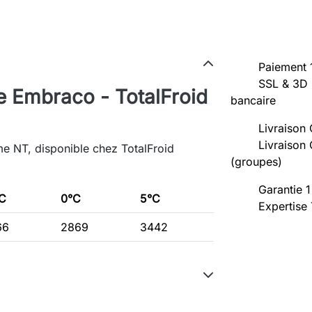
Paiement 
SSL & 3D 
 Embraco - TotalFroid
bancaire
Livraison 
Livraison 
me NT, disponible chez TotalFroid
(groupes)
Garantie 1
C
0°C
5°C
Expertise
66
2869
3442