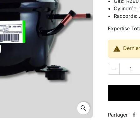
Gaz: R290
Cylindrée:
Raccords: A
Expertise Tota

Dernier

search
Partager