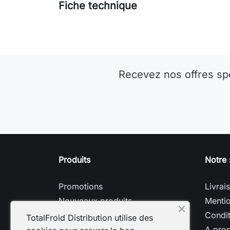
Fiche technique
Recevez nos offres sp
Produits
Notre 
Promotions
Livrai
Nouveaux produits
Mentio
Meilleures ventes
Condit
TotalFroid Distribution utilise des
A pro