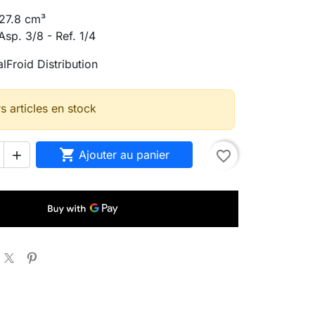
 27.8 cm³
sp. 3/8 - Ref. 1/4
lFroid Distribution
s articles en stock

Ajouter au panier
favorite_border
