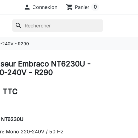

shopping_cart
0
Connexion
Panier
search
-240V - R290
seur Embraco NT6230U -
0-240V - R290
€ TTC
r
NT6230U
on: Mono 220-240V / 50 Hz