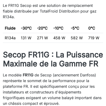
Le FR11G Secop est une solution de remplacement
fiable distribuée par TotalFroid Distribution pour gaz
R134a.
Fluide
-30°C
-20°C
-10°C
-5°C
0°C
R134a
131 W
271 W
458 W
582 W
719 W
Secop FR11G : La Puissance
Maximale de la Gamme FR
Le modèle
FR11G
de Secop (anciennement Danfoss)
représente le sommet de la performance pour la
plateforme FR. Il est spécifiquement conçu pour les
installateurs et constructeurs d'équipements
frigorifiques exigeant un volume balayé important dans
un châssis compact et éprouvé.