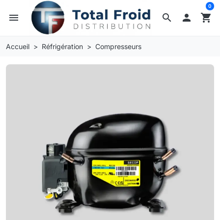
0
menu
search

shopping_cart
Accueil
Réfrigération
Compresseurs