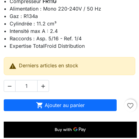
Compresseur
FR11G
Alimentation : Mono 220-240V / 50 Hz
Gaz : R134a
Cylindrée : 11.2 cm³
Intensité max A : 2.4
Raccords : Asp. 5/16 - Ref. 1/4
Expertise TotalFroid Distribution

Derniers articles en stock



Ajouter au panier
favorite_border