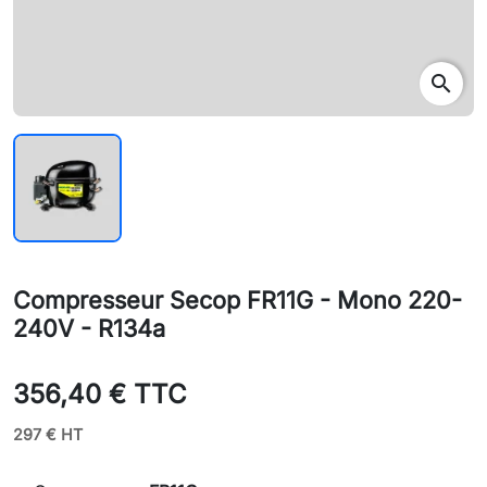
search
Compresseur Secop FR11G - Mono 220-
240V - R134a
356,40 € TTC
297 € HT