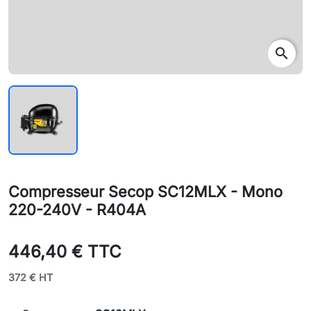
search
Compresseur Secop SC12MLX - Mono
220-240V - R404A
446,40 € TTC
372 € HT