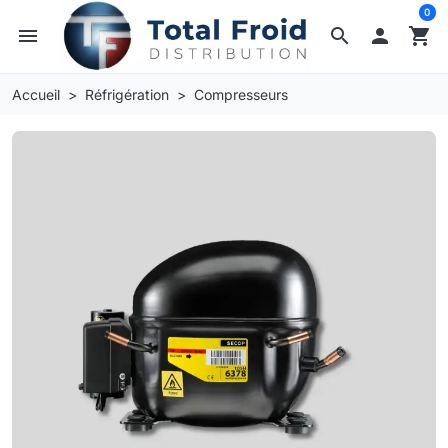
0
menu
search

shopping_cart
Accueil
Réfrigération
Compresseurs