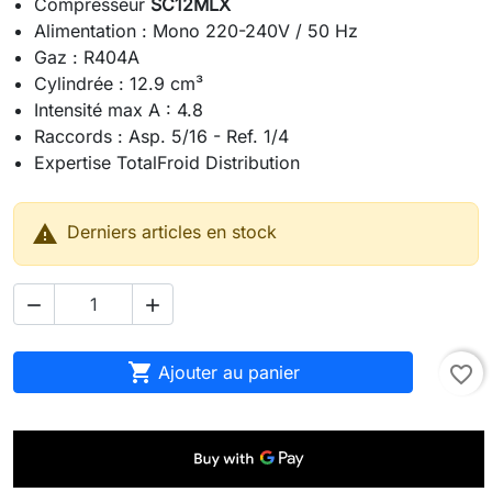
Compresseur
SC12MLX
Alimentation : Mono 220-240V / 50 Hz
Gaz : R404A
Cylindrée : 12.9 cm³
Intensité max A : 4.8
Raccords : Asp. 5/16 - Ref. 1/4
Expertise TotalFroid Distribution

Derniers articles en stock



Ajouter au panier
favorite_border