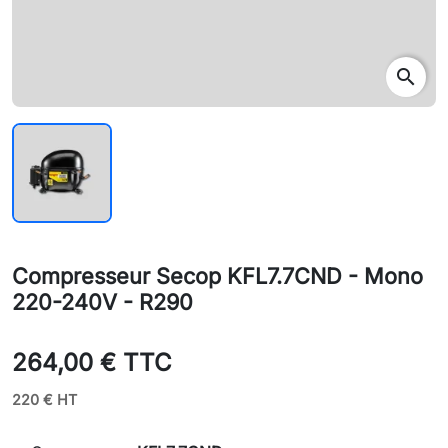
search
Compresseur Secop KFL7.7CND - Mono
220-240V - R290
264,00 € TTC
220 € HT