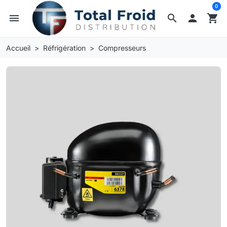
0
menu
search

shopping_cart
Accueil
Réfrigération
Compresseurs