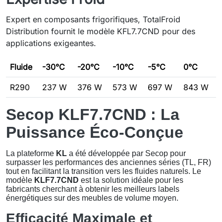
Expert en composants frigorifiques, TotalFroid
Distribution fournit le modèle KFL7.7CND pour des
applications exigeantes.
Fluide
-30°C
-20°C
-10°C
-5°C
0°C
R290
237 W
376 W
573 W
697 W
843 W
Secop KLF7.7CND : La
Puissance Éco-Conçue
La plateforme
KL
a été développée par Secop pour
surpasser les performances des anciennes séries (TL, FR)
tout en facilitant la transition vers les fluides naturels. Le
modèle
KLF7.7CND
est la solution idéale pour les
fabricants cherchant à obtenir les meilleurs labels
énergétiques sur des meubles de volume moyen.
Efficacité Maximale et