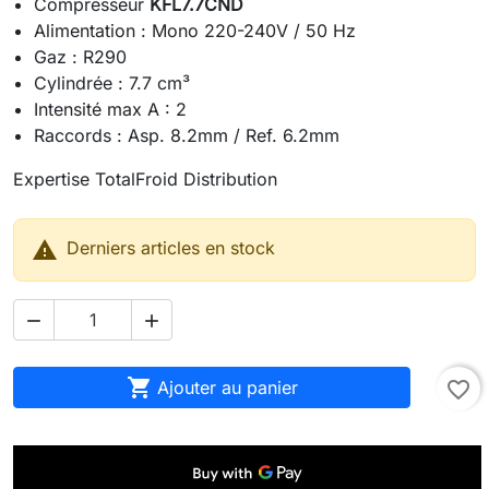
Compresseur
KFL7.7CND
Alimentation : Mono 220-240V / 50 Hz
Gaz : R290
Cylindrée : 7.7 cm³
Intensité max A : 2
Raccords : Asp. 8.2mm / Ref. 6.2mm
Expertise TotalFroid Distribution

Derniers articles en stock



Ajouter au panier
favorite_border