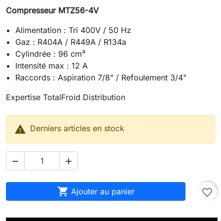
Compresseur MTZ56-4V
Alimentation : Tri 400V / 50 Hz
Gaz : R404A / R449A / R134a
Cylindrée : 96 cm³
Intensité max : 12 A
Raccords : Aspiration 7/8" / Refoulement 3/4"
Expertise TotalFroid Distribution

Derniers articles en stock



Ajouter au panier
favorite_border