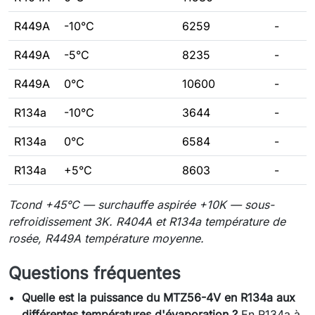
R449A
-10°C
6259
-
R449A
-5°C
8235
-
R449A
0°C
10600
-
R134a
-10°C
3644
-
R134a
0°C
6584
-
R134a
+5°C
8603
-
Tcond +45°C — surchauffe aspirée +10K — sous-
refroidissement 3K. R404A et R134a température de
rosée, R449A température moyenne.
Questions fréquentes
Quelle est la puissance du MTZ56-4V en R134a aux
différentes températures d'évaporation ?
En R134a à