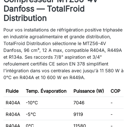
Danfoss — TotalFroid
Distribution
Pour vos installations de réfrigération positive triphasée
en industrie agroalimentaire et grande distribution,
TotalFroid Distribution sélectionne le MTZ56-4V
Danfoss, 96 cm³, 12 A max, compatible R404A, R449A
et R134a. Ses raccords 7/8" aspiration et 3/4"
refoulement certifiés CE selon EN 378 simplifient
l'intégration dans vos centrales avec jusqu'à 11 580 W à
0°C en R404A et 10 600 W en R449A.
Fluide
Temp. Évaporation
Puissance (W)
COP
R404A
-10°C
7046
-
R404A
-5°C
9119
-
R404A
0°C
11580
-