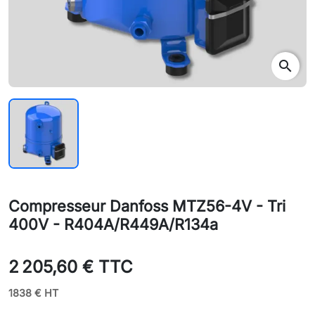
search
Compresseur Danfoss MTZ56-4V - Tri
400V - R404A/R449A/R134a
2 205,60 € TTC
1838 € HT