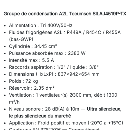
Groupe de condensation A2L Tecumseh SILAJ4519P-TX
Alimentation : Tri 400V/50Hz
Fluides frigorigènes A2L : R449A / R454C / R455A
(bas-GWP)
Cylindrée : 34.45 cm³
Puissance absorbée max : 2383 W
Intensité max : 5.5 A
Raccords aspiration : 1/2" / liquide : 3/8"
Dimensions (HxLxP) : 837x942x654 mm
Poids : 72 kg
Réservoir : 2.35 dm³
Ventilation : 1 ventilateur(s) Ø300 mm, débit 1300
m³/h
Niveau sonore : 28 dB(A) à 10m —
Ultra silencieux,
le plus silencieux du marché
Application : Froid positif et moyen (-20°C à +15°C)
Conforme EN 378:2016 — Compartiment