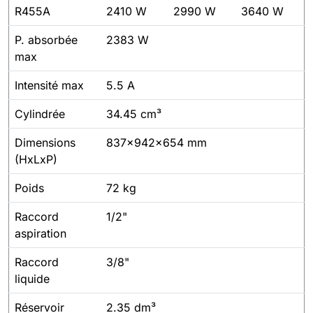
R455A
2410 W
2990 W
3640 W
P. absorbée
2383 W
max
Intensité max
5.5 A
Cylindrée
34.45 cm³
Dimensions
837x942x654 mm
(HxLxP)
Poids
72 kg
Raccord
1/2"
aspiration
Raccord
3/8"
liquide
Réservoir
2.35 dm³