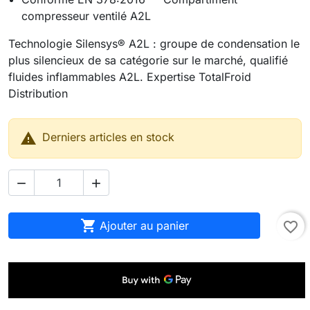
compresseur ventilé A2L
Technologie Silensys® A2L : groupe de condensation le
plus silencieux de sa catégorie sur le marché, qualifié
fluides inflammables A2L. Expertise TotalFroid
Distribution

Derniers articles en stock



Ajouter au panier
favorite_border