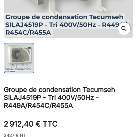
search
Groupe de condensation Tecumseh
SILAJ4519P - Tri 400V/50Hz -
R449A/R454C/R455A
2 912,40 € TTC
2427 € HT