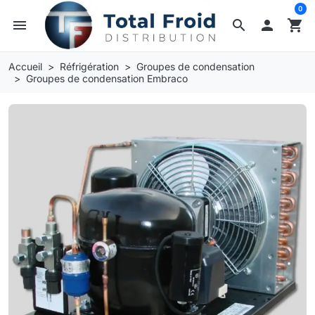
0
menu
search

shopping_cart
Accueil
Réfrigération
Groupes de condensation
Groupes de condensation Embraco