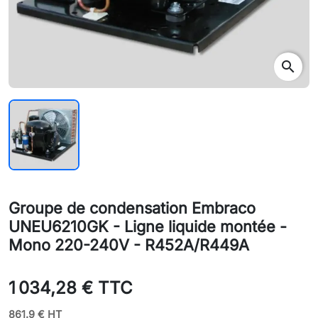
search
Groupe de condensation Embraco
UNEU6210GK - Ligne liquide montée -
Mono 220-240V - R452A/R449A
1 034,28 € TTC
861.9 € HT