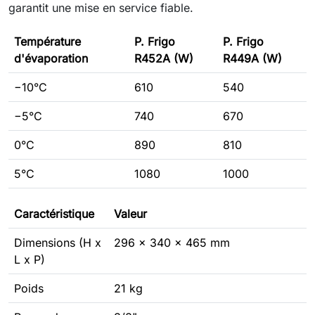
garantit une mise en service fiable.
Température
P. Frigo
P. Frigo
d'évaporation
R452A (W)
R449A (W)
−10°C
610
540
−5°C
740
670
0°C
890
810
5°C
1080
1000
Caractéristique
Valeur
Dimensions (H x
296 x 340 x 465 mm
L x P)
Poids
21 kg