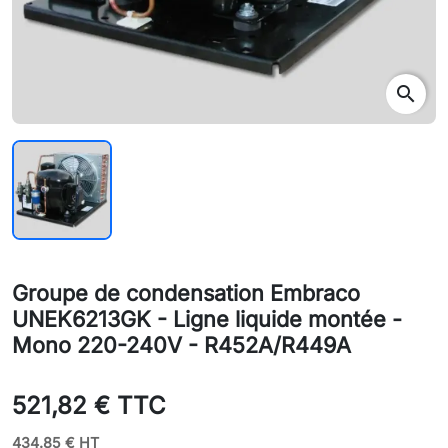
search
Groupe de condensation Embraco
UNEK6213GK - Ligne liquide montée -
Mono 220-240V - R452A/R449A
521,82 € TTC
434.85 € HT