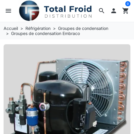
0
menu
search

shopping_cart
Accueil
Réfrigération
Groupes de condensation
Groupes de condensation Embraco