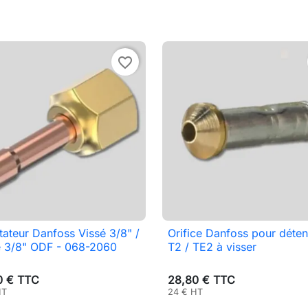
favorite_border
ateur Danfoss Vissé 3/8" /
Orifice Danfoss pour déte

Aperçu rapide

Aperçu rapide
é 3/8" ODF - 068-2060
T2 / TE2 à visser
0 € TTC
28,80 € TTC
HT
24 € HT