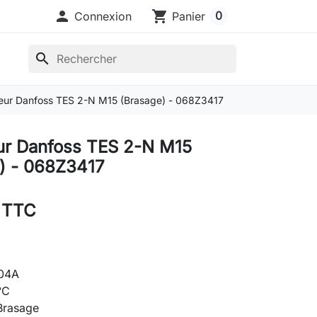

shopping_cart
0
Connexion
Panier
search
eur Danfoss TES 2-N M15 (Brasage) - 068Z3417
ur Danfoss TES 2-N M15
) - 068Z3417
 TTC
404A
°C
Brasage