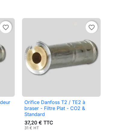
favorite_border
favorite_border
ndeur
Orifice Danfoss T2 / TE2 à

Aperçu rapide
braser - Filtre Plat - CO2 &
Standard
37,20 € TTC
31 € HT