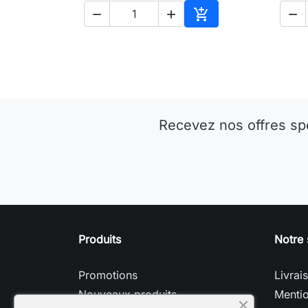




Ajouter au panier
Recevez nos offres sp
Produits
Notre 
Promotions
Livrai
Nouveaux produits
Mentio