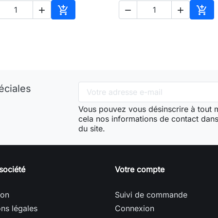





Ajouter au panier
Ajou
éciales
Vous pouvez vous désinscrire à tout
cela nos informations de contact dans 
du site.
société
Votre compte
son
Suivi de commande
ns légales
Connexion