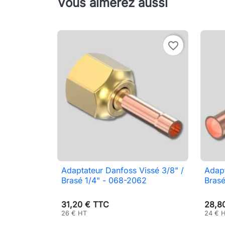
Vous aimerez aussi
favorite_border
Adaptateur Danfoss Vissé 3/8" /
Adapt

Aperçu rapide
Brasé 1/4" - 068-2062
Bras
31,20 € TTC
28,8
26 € HT
24 € 