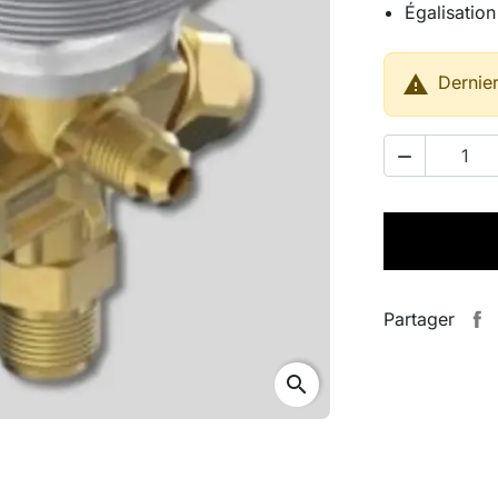
Égalisation

Dernier

Partager
search