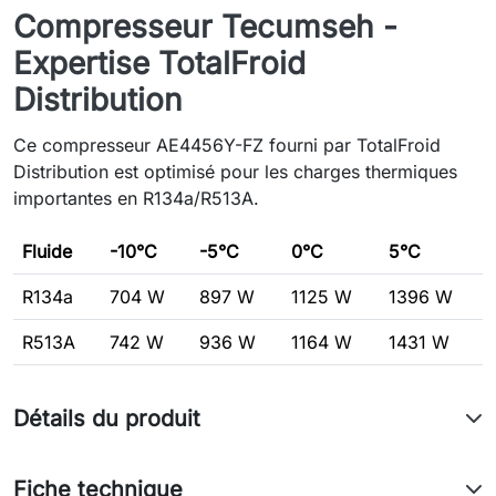
Compresseur Tecumseh -
Expertise TotalFroid
Distribution
Ce compresseur AE4456Y-FZ fourni par TotalFroid
Distribution est optimisé pour les charges thermiques
importantes en R134a/R513A.
Fluide
-10°C
-5°C
0°C
5°C
R134a
704 W
897 W
1125 W
1396 W
R513A
742 W
936 W
1164 W
1431 W
Détails du produit
Fiche technique