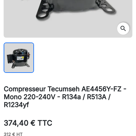
search
Compresseur Tecumseh AE4456Y-FZ -
Mono 220-240V - R134a / R513A /
R1234yf
374,40 € TTC
312 € HT