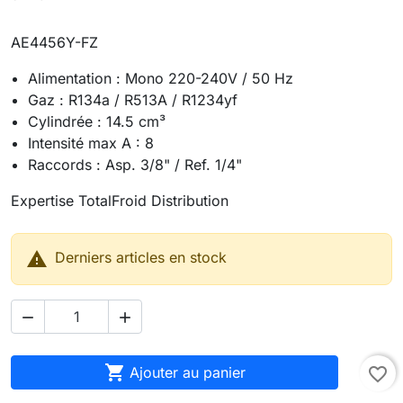
AE4456Y-FZ
Alimentation : Mono 220-240V / 50 Hz
Gaz : R134a / R513A / R1234yf
Cylindrée : 14.5 cm³
Intensité max A : 8
Raccords : Asp. 3/8" / Ref. 1/4"
Expertise TotalFroid Distribution

Derniers articles en stock



Ajouter au panier
favorite_border