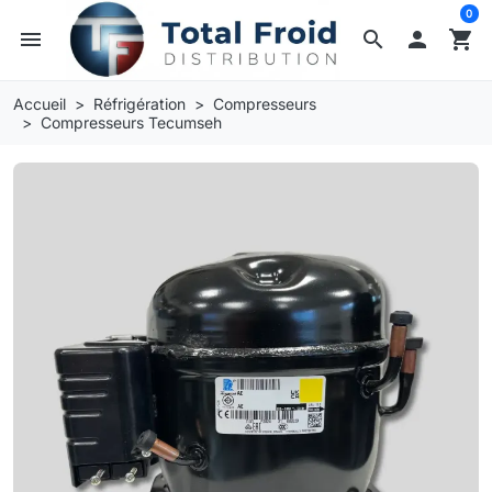
0
menu
search

shopping_cart
Accueil
Réfrigération
Compresseurs
Compresseurs Tecumseh