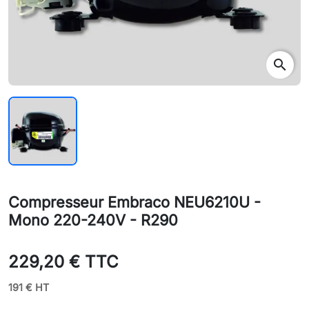
search
Compresseur Embraco NEU6210U -
Mono 220-240V - R290
229,20 € TTC
191 € HT