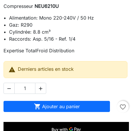
Compresseur
NEU6210U
Alimentation: Mono 220-240V / 50 Hz
Gaz: R290
Cylindrée: 8.8 cm³
Raccords: Asp. 5/16 - Ref. 1/4
Expertise TotalFroid Distribution

Derniers articles en stock



Ajouter au panier
favorite_border