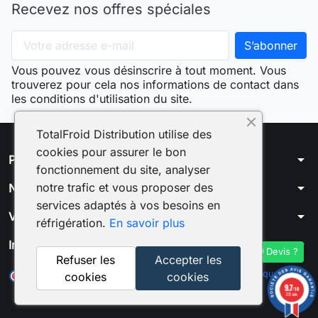
Recevez nos offres spéciales
Vous pouvez vous désinscrire à tout moment. Vous
trouverez pour cela nos informations de contact dans
les conditions d'utilisation du site.
TotalFroid Distribution utilise des
cookies pour assurer le bon
arrow_drop_down
Produits
fonctionnement du site, analyser
arrow_drop_down
notre trafic et vous proposer des
Notre société
services adaptés à vos besoins en
arrow_drop_down
Votre compte
réfrigération.
En savoir plus
arrow_drop_down
Informations
Devis ?
Refuser les
Accepter les
Marchand approuvé par la Société des Avis Garantis,
cliquez ici
cookies
cookies
pour vérifier
.
9.7
/10
221 avis
© 2026 - Total Froid Distribution