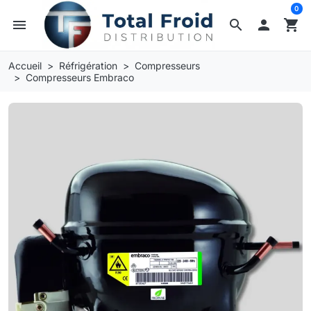
0
menu
search

shopping_cart
Accueil
Réfrigération
Compresseurs
Compresseurs Embraco