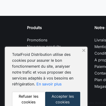
Produits
Notre 
Promotions
Livrai
Nouveaux produits
Mentio
Meilleures ventes
Condit
TotalFroid Distribution utilise des
A pro
cookies pour assurer le bon
fonctionnement du site, analyser
Paieme
notre trafic et vous proposer des
Conta
services adaptés à vos besoins en
Plan d
réfrigération.
En savoir plus
Magas
Refuser les
Accepter les
cookies
cookies
Marchand approuvé par la Société des Avis Ga