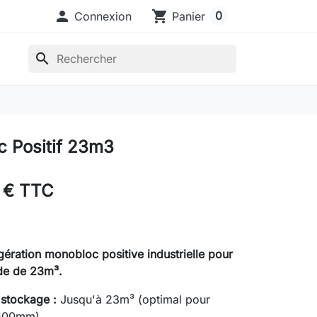

shopping_cart
0
Connexion
Panier
search
 Positif 23m3
 € TTC
igération monobloc positive industrielle pour
de de 23m³.
stockage :
Jusqu'à 23m³ (optimal pour
-100mm)