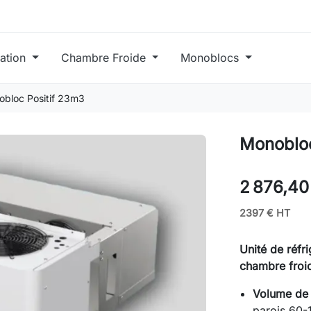
ration
Chambre Froide
Monoblocs
bloc Positif 23m3
Monobloc
2 876,40
2397 € HT
Unité de réfr
chambre froi
Volume de 
parois 60