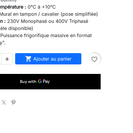
empérature :
0°C à +10°C
ural en tampon / cavalier (pose simplifiée)
n :
230V Monophasé ou 400V Triphasé
èle disponible)
Puissance frigorifique massive en format
y".

Ajouter au panier
favorite_border
