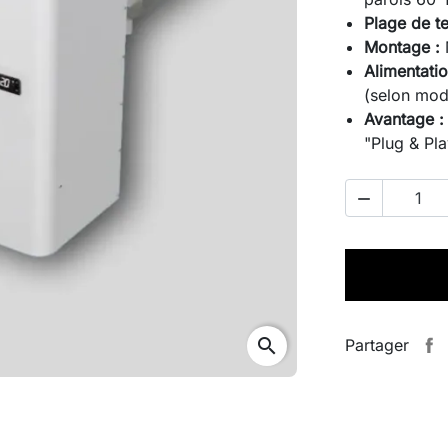
Plage de t
Montage :
M
Alimentatio
(selon mod
Avantage :
"Plug & Pla

search
Partager