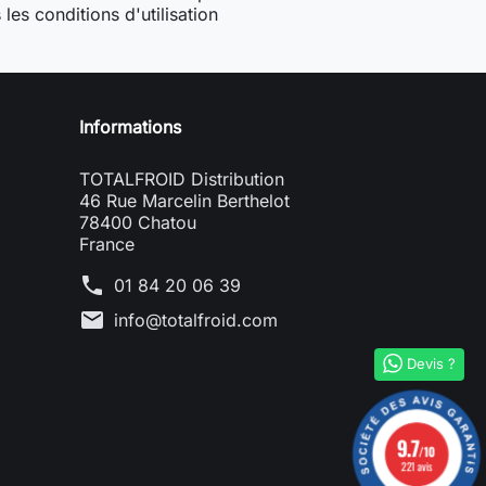
les conditions d'utilisation
Informations
TOTALFROID Distribution
46 Rue Marcelin Berthelot
78400 Chatou
France
phone
01 84 20 06 39
mail
info@totalfroid.com
Devis ?
9.7
/10
221 avis