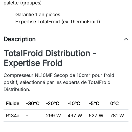
palette (groupes)
Garantie 1 an pièces
Expertise TotalFroid (ex ThermoFroid)
Description
TotalFroid Distribution -
Expertise Froid
Compresseur NL10MF Secop de 10cm³ pour froid
positif, sélectionné par les experts de TotalFroid
Distribution.
Fluide
-30°C
-20°C
-10°C
-5°C
0°C
R134a
-
299 W
497 W
627 W
781 W