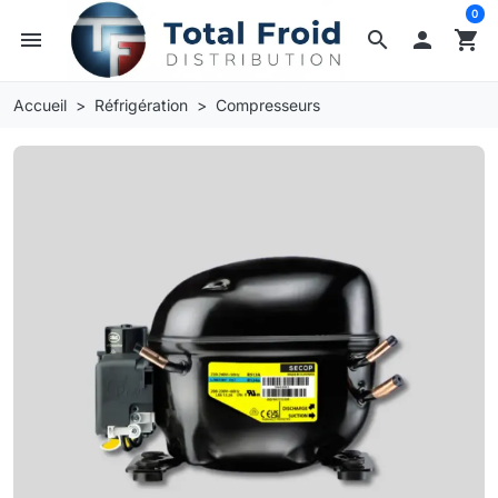
0
menu
search

shopping_cart
Accueil
Réfrigération
Compresseurs