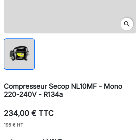
search
Compresseur Secop NL10MF - Mono
220-240V - R134a
234,00 € TTC
195 € HT