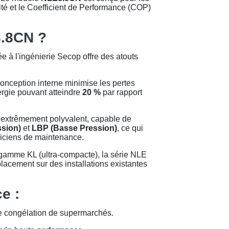
ité et le Coefficient de Performance (COP)
8.8CN ?
ée à l'ingénierie Secop offre des atouts
onception interne minimise les pertes
rgie pouvant atteindre
20 %
par rapport
extrêmement polyvalent, capable de
sion)
et
LBP (Basse Pression)
, ce qui
hniciens de maintenance.
gamme KL (ultra-compacte), la série NLE
placement sur des installations existantes
e :
e congélation de supermarchés.