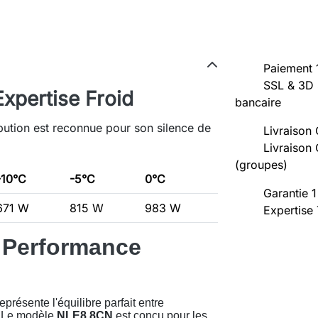
Paiement 
SSL & 3D 
Expertise Froid
bancaire
ibution est reconnue pour son silence de
Livraison 
Livraison 
(groupes)
-10°C
-5°C
0°C
Garantie 1
671 W
815 W
983 W
Expertise
 Performance
présente l'équilibre parfait entre
. Le modèle
NLE8.8CN
est conçu pour les