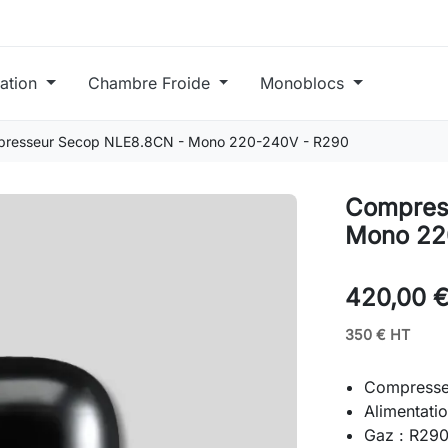
ration
Chambre Froide
Monoblocs
resseur Secop NLE8.8CN - Mono 220-240V - R290
Compres
Mono 22
420,00 
350 € HT
Compress
Alimentati
Gaz : R29