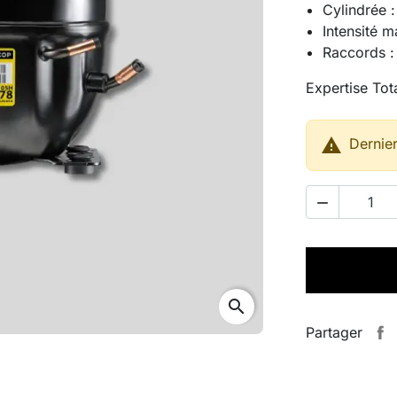
Cylindrée 
Intensité m
Raccords :
Expertise Tota

Dernier

search
Partager