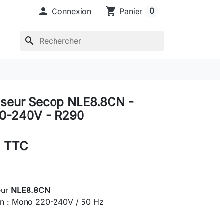

shopping_cart
0
Connexion
Panier
search
seur Secop NLE8.8CN -
0-240V - R290
€ TTC
eur
NLE8.8CN
on : Mono 220-240V / 50 Hz
0