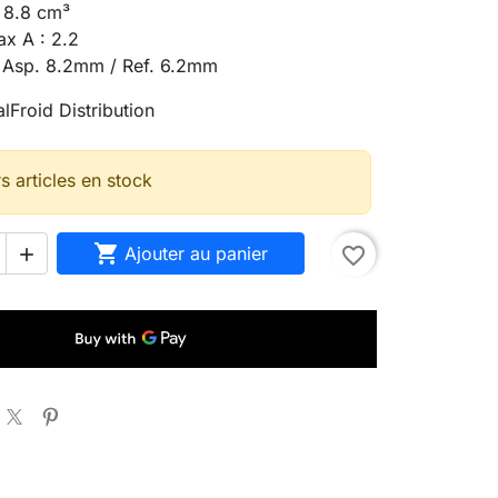
: 8.8 cm³
ax A : 2.2
 Asp. 8.2mm / Ref. 6.2mm
lFroid Distribution
s articles en stock

Ajouter au panier
favorite_border
