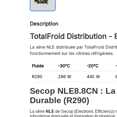
Description
TotalFroid Distribution - 
La série NLE distribuée par TotalFroid Distr
fonctionnement sur les vitrines réfrigérées.
Fluide
-30°C
-20°C
R290
286 W
445 W
Secop NLE8.8CN : La
Durable (R290)
La série
NLE
de Secop (Electronic Efficiency) re
robustesse éprouvée et innovation écologique