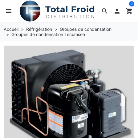
0
menu
search

shopping_cart
Accueil
Réfrigération
Groupes de condensation
Groupes de condensation Tecumseh