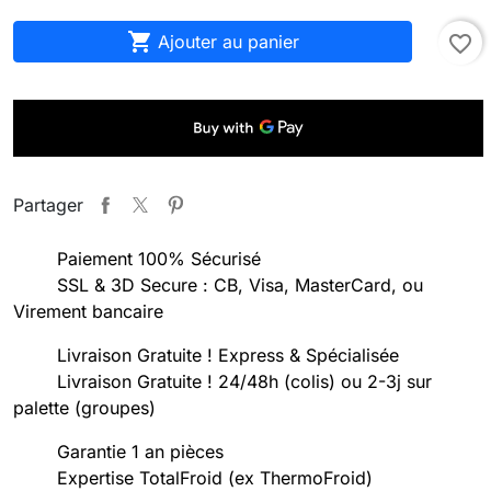

Ajouter au panier
favorite_border
Partager
Paiement 100% Sécurisé
SSL & 3D Secure : CB, Visa, MasterCard, ou
Virement bancaire
Livraison Gratuite ! Express & Spécialisée
Livraison Gratuite ! 24/48h (colis) ou 2-3j sur
palette (groupes)
Garantie 1 an pièces
Expertise TotalFroid (ex ThermoFroid)