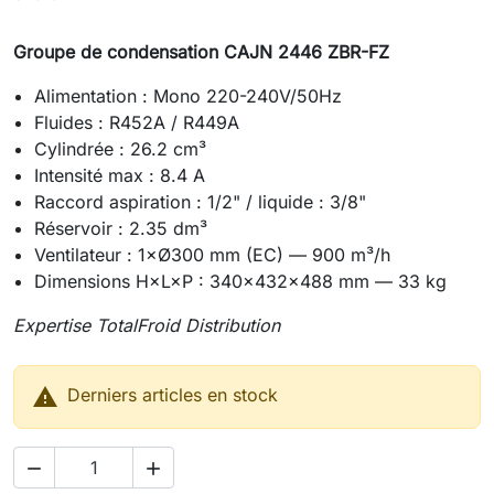
Groupe de condensation CAJN 2446 ZBR-FZ
Alimentation : Mono 220-240V/50Hz
Fluides : R452A / R449A
Cylindrée : 26.2 cm³
Intensité max : 8.4 A
Raccord aspiration : 1/2" / liquide : 3/8"
Réservoir : 2.35 dm³
Ventilateur : 1×Ø300 mm (EC) — 900 m³/h
Dimensions H×L×P : 340×432×488 mm — 33 kg
Expertise TotalFroid Distribution

Derniers articles en stock

