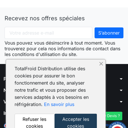
Recevez nos offres spéciales
Vous pouvez vous désinscrire à tout moment. Vous
trouverez pour cela nos informations de contact dans
les conditions d'utilisation du site.
TotalFroid Distribution utilise des
cookies pour assurer le bon
arrow_drop_down
Produits
fonctionnement du site, analyser
arrow_drop_down
notre trafic et vous proposer des
Notre société
services adaptés à vos besoins en
arrow_drop_down
Votre compte
réfrigération.
En savoir plus
arrow_drop_down
Informations
Devis ?
Refuser les
Accepter les
Marchand approuvé par la Société des Avis Garantis,
cliquez ici
cookies
cookies