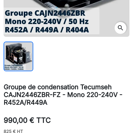
search
Groupe de condensation Tecumseh
CAJN2446ZBR-FZ - Mono 220-240V -
R452A/R449A
990,00 € TTC
825 € HT