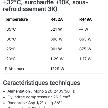
+32°C, surchauffe +10K, sous-
refroidissement 3K)
Température
R452A
R449A
-35°C
521 W
— W
-30°C
698 W
663 W
-25°C
901 W
875 W
-20°C
1129 W
1117 W
P Abs max
1229 W
Caractéristiques techniques
Alimentation : Mono 220-240V/50Hz
Cylindrée compresseur : 26.2 cm³
Raccords : Asp 1/2" / Liq 3/8"