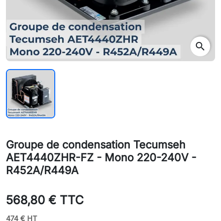
search
Groupe de condensation Tecumseh
AET4440ZHR-FZ - Mono 220-240V -
R452A/R449A
568,80 € TTC
474 € HT