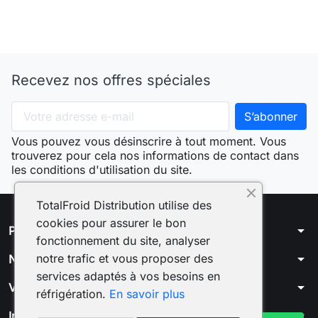
Recevez nos offres spéciales
Vous pouvez vous désinscrire à tout moment. Vous
trouverez pour cela nos informations de contact dans
les conditions d'utilisation du site.
TotalFroid Distribution utilise des
cookies pour assurer le bon
arrow_drop_down
Produits
fonctionnement du site, analyser
arrow_drop_down
notre trafic et vous proposer des
Notre société
services adaptés à vos besoins en
arrow_drop_down
Votre compte
réfrigération.
En savoir plus
arrow_drop_down
Informations