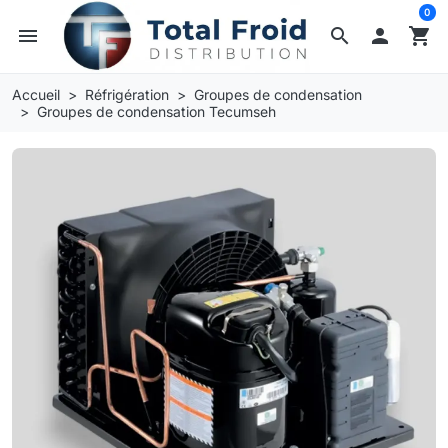
0
menu
search

shopping_cart
Accueil
Réfrigération
Groupes de condensation
Groupes de condensation Tecumseh