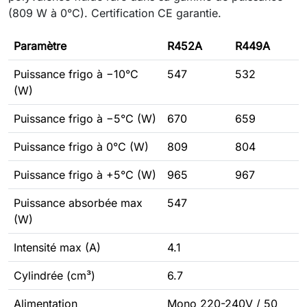
(809 W à 0°C). Certification CE garantie.
Paramètre
R452A
R449A
Puissance frigo à −10°C
547
532
(W)
Puissance frigo à −5°C (W)
670
659
Puissance frigo à 0°C (W)
809
804
Puissance frigo à +5°C (W)
965
967
Puissance absorbée max
547
(W)
Intensité max (A)
4.1
Cylindrée (cm³)
6.7
Alimentation
Mono 220-240V / 50