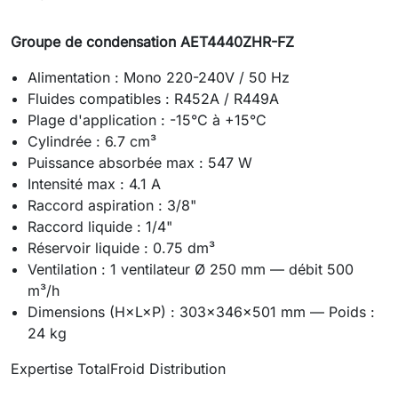
Groupe de condensation AET4440ZHR-FZ
Alimentation : Mono 220-240V / 50 Hz
Fluides compatibles : R452A / R449A
Plage d'application : -15°C à +15°C
Cylindrée : 6.7 cm³
Puissance absorbée max : 547 W
Intensité max : 4.1 A
Raccord aspiration : 3/8"
Raccord liquide : 1/4"
Réservoir liquide : 0.75 dm³
Ventilation : 1 ventilateur Ø 250 mm — débit 500
m³/h
Dimensions (H×L×P) : 303×346×501 mm — Poids :
24 kg
Expertise TotalFroid Distribution