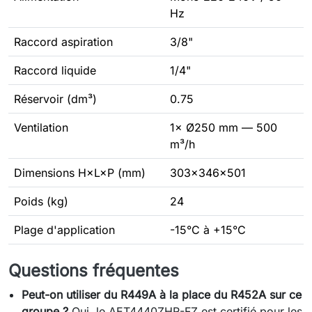
Hz
Raccord aspiration
3/8"
Raccord liquide
1/4"
Réservoir (dm³)
0.75
Ventilation
1× Ø250 mm — 500
m³/h
Dimensions H×L×P (mm)
303×346×501
Poids (kg)
24
Plage d'application
-15°C à +15°C
Questions fréquentes
Peut-on utiliser du R449A à la place du R452A sur ce
groupe ?
Oui, le AET4440ZHR-FZ est certifié pour les