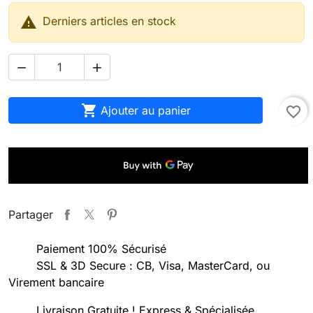

Derniers articles en stock



Ajouter au panier
favorite_border
Partager
Paiement 100% Sécurisé
SSL & 3D Secure : CB, Visa, MasterCard, ou
Virement bancaire
Livraison Gratuite ! Express & Spécialisée