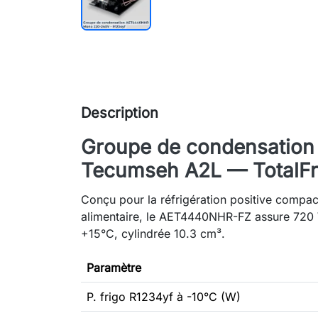
Description
Groupe de condensatio
Tecumseh A2L — TotalFro
Conçu pour la réfrigération positive compa
alimentaire, le AET4440NHR-FZ assure 720
+15°C, cylindrée 10.3 cm³.
Paramètre
P. frigo R1234yf à -10°C (W)