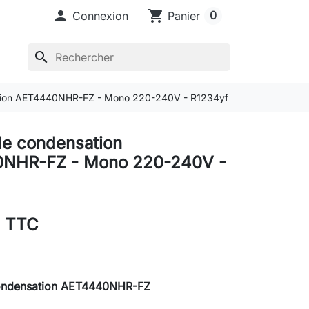

shopping_cart
0
Connexion
Panier
search
tion AET4440NHR-FZ - Mono 220-240V - R1234yf
e condensation
NHR-FZ - Mono 220-240V -
€ TTC
ondensation AET4440NHR-FZ