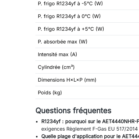
P. frigo R1234yf à -5°C (W)
P. frigo R1234yf à 0°C (W)
P. frigo R1234yf à +5°C (W)
P. absorbée max (W)
Intensité max (A)
Cylindrée (cm³)
Dimensions H×L×P (mm)
Poids (kg)
Questions fréquentes
R1234yf : pourquoi sur le AET4440NHR-F
exigences Règlement F-Gas EU 517/2014 po
Quelle plage d'application pour le AET4