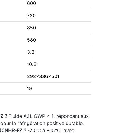
600
720
850
580
3.3
10.3
298×336×501
19
Z ?
Fluide A2L GWP < 1, répondant aux
ur la réfrigération positive durable.
440NHR-FZ ?
-20°C à +15°C, avec