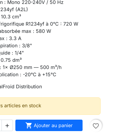
on : Mono 220-240V / 50 Hz
R1234yf (A2L)
: 10.3 cm³
frigorifique R1234yf à 0°C : 720 W
 absorbée max : 580 W
ax : 3.3 A
iration : 3/8"
uide : 1/4"
: 0.75 dm³
n : 1× Ø250 mm — 500 m³/h
plication : -20°C à +15°C
lFroid Distribution
s articles en stock

Ajouter au panier
favorite_border
