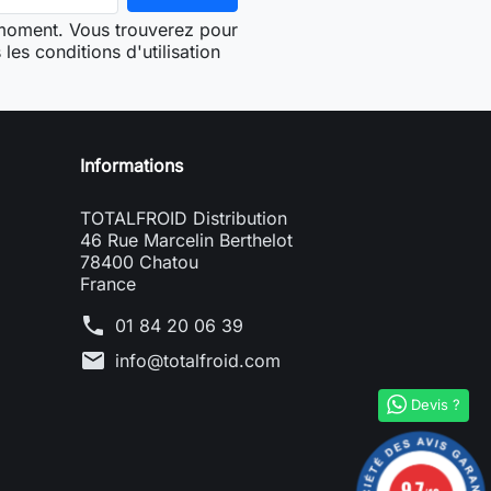
 moment. Vous trouverez pour
les conditions d'utilisation
Informations
TOTALFROID Distribution
46 Rue Marcelin Berthelot
78400 Chatou
France
phone
01 84 20 06 39
mail
info@totalfroid.com
Devis ?
9.7