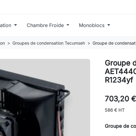
ration
Chambre Froide
Monoblocs
ion
Groupes de condensation Tecumseh
Groupe de condensa
Groupe d
AET4440
R1234yf
703,20 
586 € HT
Groupe de c