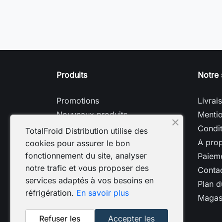
Produits
Notre 
Promotions
Livrai
Nouveaux produits
Mentio
Meilleures ventes
Condit
TotalFroid Distribution utilise des
A pro
cookies pour assurer le bon
fonctionnement du site, analyser
Paieme
notre trafic et vous proposer des
Conta
services adaptés à vos besoins en
Plan d
réfrigération.
En savoir plus
Magas
Refuser les
Accepter les