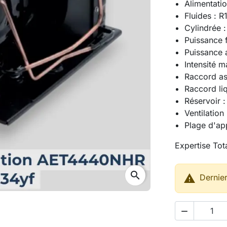
Alimentati
Fluides : 
Cylindrée 
Puissance 
Puissance
Intensité m
Raccord asp
Raccord liq
Réservoir 
Ventilatio
Plage d'ap
Expertise Tota
search

Dernier
