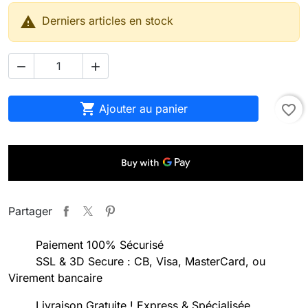

Derniers articles en stock



Ajouter au panier
favorite_border
Partager
Paiement 100% Sécurisé
SSL & 3D Secure : CB, Visa, MasterCard, ou
Virement bancaire
Livraison Gratuite ! Express & Spécialisée