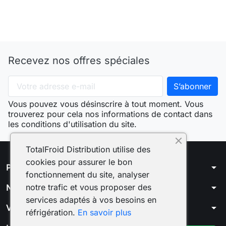
Recevez nos offres spéciales
Vous pouvez vous désinscrire à tout moment. Vous
trouverez pour cela nos informations de contact dans
les conditions d'utilisation du site.
TotalFroid Distribution utilise des
cookies pour assurer le bon
arrow_drop_down
Produits
fonctionnement du site, analyser
arrow_drop_down
notre trafic et vous proposer des
Notre société
services adaptés à vos besoins en
arrow_drop_down
Votre compte
réfrigération.
En savoir plus