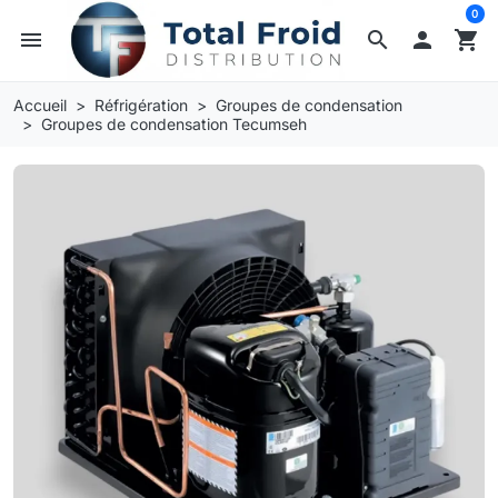
0
menu
search

shopping_cart
Accueil
Réfrigération
Groupes de condensation
Groupes de condensation Tecumseh