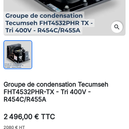
search
Groupe de condensation Tecumseh
FHT4532PHR-TX - Tri 400V -
R454C/R455A
2 496,00 € TTC
2080 € HT