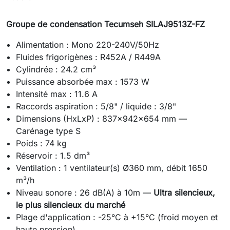
Groupe de condensation Tecumseh SILAJ9513Z-FZ
Alimentation : Mono 220-240V/50Hz
Fluides frigorigènes : R452A / R449A
Cylindrée : 24.2 cm³
Puissance absorbée max : 1573 W
Intensité max : 11.6 A
Raccords aspiration : 5/8" / liquide : 3/8"
Dimensions (HxLxP) : 837x942x654 mm —
Carénage type S
Poids : 74 kg
Réservoir : 1.5 dm³
Ventilation : 1 ventilateur(s) Ø360 mm, débit 1650
m³/h
Niveau sonore : 26 dB(A) à 10m —
Ultra silencieux,
le plus silencieux du marché
Plage d'application : -25°C à +15°C (froid moyen et
haute pression)