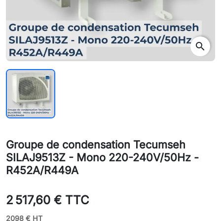
search
Groupe de condensation Tecumseh
SILAJ9513Z - Mono 220-240V/50Hz -
R452A/R449A
2 517,60 € TTC
2098 € HT