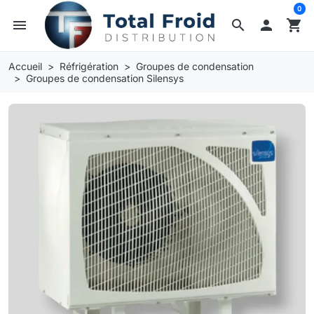
0
menu
search

shopping_cart
Accueil
Réfrigération
Groupes de condensation
Groupes de condensation Silensys