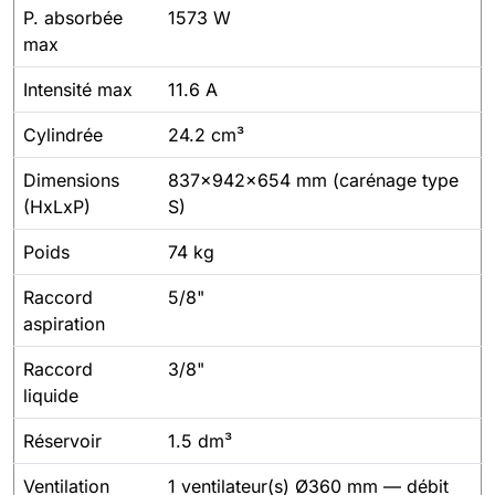
P. absorbée
1573 W
max
Intensité max
11.6 A
Cylindrée
24.2 cm³
Dimensions
837x942x654 mm (carénage type
(HxLxP)
S)
Poids
74 kg
Raccord
5/8"
aspiration
Raccord
3/8"
liquide
Réservoir
1.5 dm³
Ventilation
1 ventilateur(s) Ø360 mm — débit