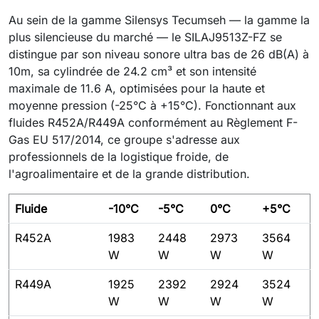
Au sein de la gamme Silensys Tecumseh — la gamme la
plus silencieuse du marché — le SILAJ9513Z-FZ se
distingue par son niveau sonore ultra bas de 26 dB(A) à
10m, sa cylindrée de 24.2 cm³ et son intensité
maximale de 11.6 A, optimisées pour la haute et
moyenne pression (-25°C à +15°C). Fonctionnant aux
fluides R452A/R449A conformément au Règlement F-
Gas EU 517/2014, ce groupe s'adresse aux
professionnels de la logistique froide, de
l'agroalimentaire et de la grande distribution.
Fluide
-10°C
-5°C
0°C
+5°C
R452A
1983
2448
2973
3564
W
W
W
W
R449A
1925
2392
2924
3524
W
W
W
W