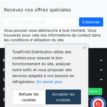
Recevez nos offres spéciales
Vous pouvez vous désinscrire à tout moment. Vous
trouverez pour cela nos informations de contact dans
les conditions d'utilisation du site.
TotalFroid Distribution utilise des
cookies pour assurer le bon
arrow_drop_down
Produits
fonctionnement du site, analyser
arrow_drop_down
notre trafic et vous proposer des
Notre société
services adaptés à vos besoins en
arrow_drop_down
Votre compte
réfrigération.
En savoir plus
arrow_drop_down
Informations
Devis ?
Refuser les
Accepter les
Marchand approuvé par la Société des Avis Garantis,
cliquez ici
cookies
cookies
pour vérifier
.
9.7
/10
221 avis