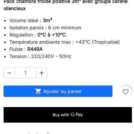
Pack chambre froide positive 3m³ avec groupe caréné
silencieux
Volume idéal :
3m³
Isolation parois : 6 cm minimum
Régulation :
0°C à +10°C
Température ambiante max : +43°C (Tropicalisé)
Fluide :
R449A
Tension : 220/240V - 50Hz



Ajouter au panier
favorite_border