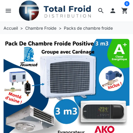
0
menu
search

shopping_cart
Accueil
Chambre Froide
Packs de chambre froide