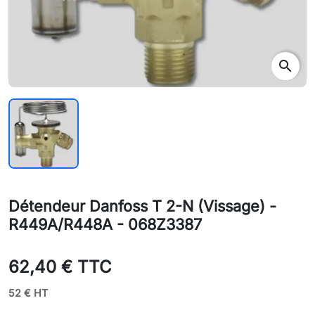
search
Détendeur Danfoss T 2-N (Vissage) -
R449A/R448A - 068Z3387
62,40 € TTC
52 € HT