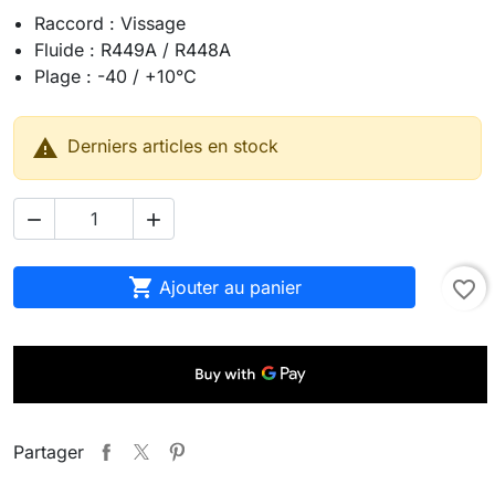
Raccord : Vissage
Fluide : R449A / R448A
Plage : -40 / +10°C

Derniers articles en stock



Ajouter au panier
favorite_border
Partager