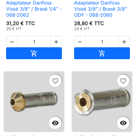
Adaptateur Danfoss
Adaptateur Danfoss
Vissé 3/8" / Brasé 1/4" -
Vissé 3/8" / Brasé 3/8"
068-2062
ODF - 068-2060
31,20 € TTC
28,80 € TTC
26 € HT
24 € HT




Ajouter au panier
Ajouter au pa


favorite_border
favorite_border

