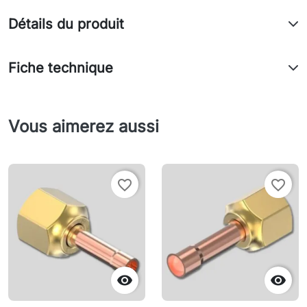
Détails du produit
Fiche technique
Vous aimerez aussi
favorite_border
favorite_border

