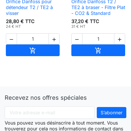
Orifice Danfoss pour
Orifice Danfoss T2 /
détendeur T2 / TE2 à
TE2 à braser - Filtre Plat
visser
- CO2 & Standard
28,80 € TTC
37,20 € TTC
24 € HT
31 € HT




Ajouter au panier
Ajouter au pa


Recevez nos offres spéciales
Vous pouvez vous désinscrire à tout moment. Vous
trouverez pour cela nos informations de contact dans