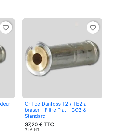
favorite_border
favorite_border
ndeur
Orifice Danfoss T2 / TE2 à

Aperçu rapide
braser - Filtre Plat - CO2 &
Standard
37,20 € TTC
31 € HT