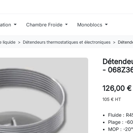
ration
Chambre Froide
Monoblocs
 liquide
Détendeurs thermostatiques et électroniques
Détend
Détendeu
- 068Z3
126,00 €
105 € HT
Fluide : R
Plage : -6
MOP : -20