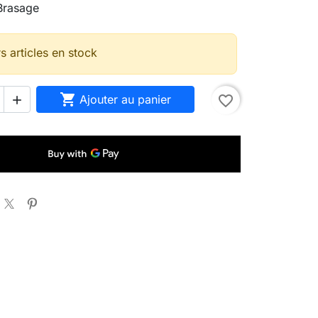
Brasage
s articles en stock

Ajouter au panier
favorite_border
