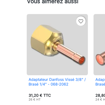
Vous aimerez aussi
favorite_border
Adaptateur Danfoss Vissé 3/8" /
Adapt

Aperçu rapide
Brasé 1/4" - 068-2062
Bras
31,20 € TTC
28,8
26 € HT
24 € 