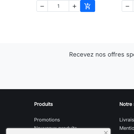




Ajouter au panier
Recevez nos offres sp
Produits
Notre 
Promotions
Livrai
Nouveaux produits
Mentio