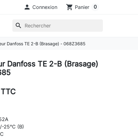

shopping_cart
0
Connexion
Panier
search
eur Danfoss TE 2-B (Brasage) - 068Z3685
r Danfoss TE 2-B (Brasage)
685
 TTC
452A
0/-25°C (B)
°C