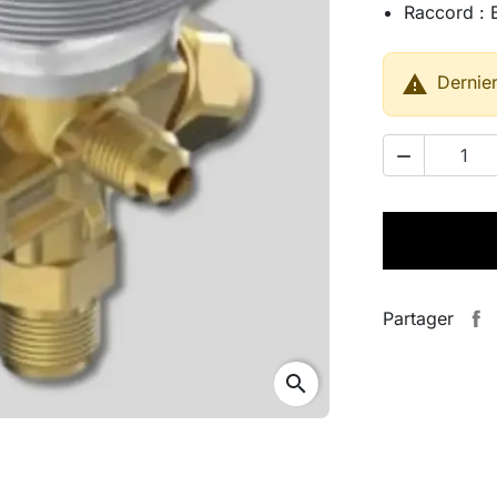
Raccord : 

Dernier

Partager
search