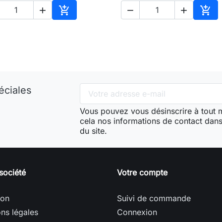





Ajouter au panier
Ajou
éciales
Vous pouvez vous désinscrire à tout
cela nos informations de contact dans 
du site.
société
Votre compte
son
Suivi de commande
ns légales
Connexion