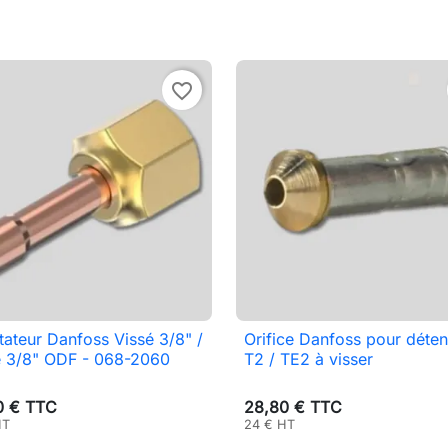
favorite_border
ateur Danfoss Vissé 3/8" /
Orifice Danfoss pour déte

Aperçu rapide

Aperçu rapide
é 3/8" ODF - 068-2060
T2 / TE2 à visser
0 € TTC
28,80 € TTC
HT
24 € HT