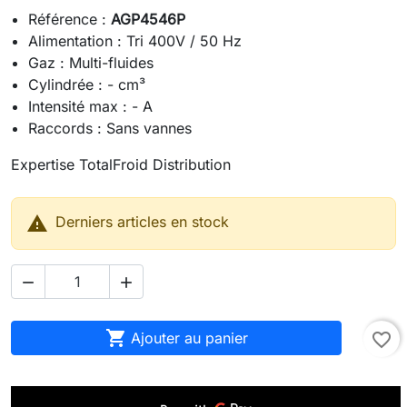
Référence :
AGP4546P
Alimentation : Tri 400V / 50 Hz
Gaz : Multi-fluides
Cylindrée : - cm³
Intensité max : - A
Raccords : Sans vannes
Expertise TotalFroid Distribution

Derniers articles en stock



Ajouter au panier
favorite_border