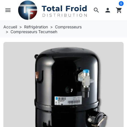
0
menu
search

shopping_cart
Accueil
Réfrigération
Compresseurs
Compresseurs Tecumseh