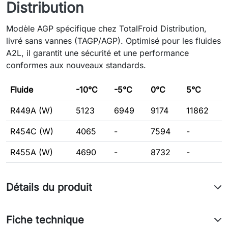
Distribution
Modèle AGP spécifique chez TotalFroid Distribution,
livré sans vannes (TAGP/AGP). Optimisé pour les fluides
A2L, il garantit une sécurité et une performance
conformes aux nouveaux standards.
Fluide
-10°C
-5°C
0°C
5°C
R449A (W)
5123
6949
9174
11862
R454C (W)
4065
-
7594
-
R455A (W)
4690
-
8732
-
Détails du produit
Fiche technique