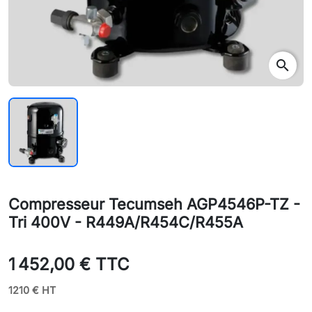
search
Compresseur Tecumseh AGP4546P-TZ -
Tri 400V - R449A/R454C/R455A
1 452,00 € TTC
1210 € HT