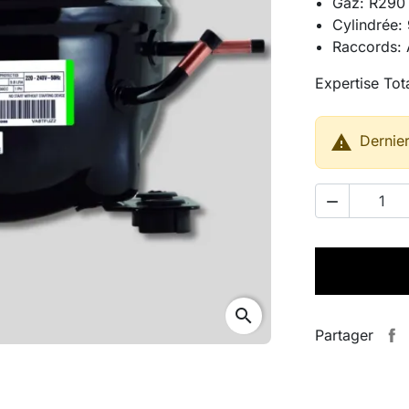
Gaz: R290
Cylindrée:
Raccords: A
Expertise Tota

Dernier

search
Partager