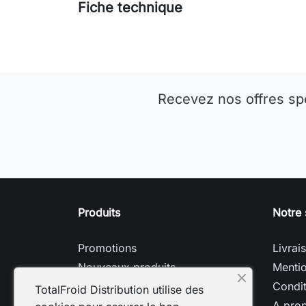
Fiche technique
Recevez nos offres sp
Produits
Notre 
Promotions
Livrai
Nouveaux produits
Mentio
Meilleures ventes
Condit
TotalFroid Distribution utilise des
A pro