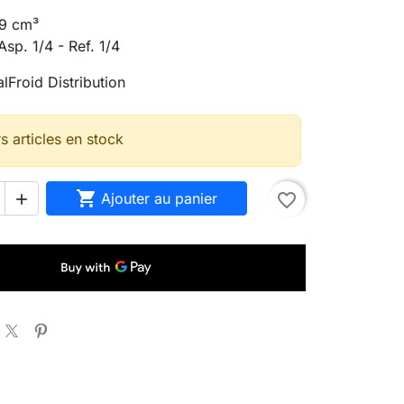
 9 cm³
sp. 1/4 - Ref. 1/4
lFroid Distribution
s articles en stock

Ajouter au panier
favorite_border
