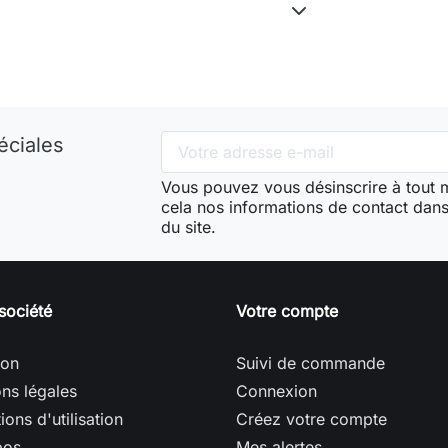
éciales
Vous pouvez vous désinscrire à tout
cela nos informations de contact dans 
du site.
société
Votre compte
son
Suivi de commande
ns légales
Connexion
ions d'utilisation
Créez votre compte
pos
Mes alertes