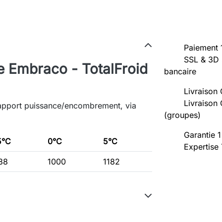
Paiement 
SSL & 3D 
 Embraco - TotalFroid
bancaire
Livraison 
Livraison 
apport puissance/encombrement, via
(groupes)
Garantie 1
5°C
0°C
5°C
Expertise
38
1000
1182