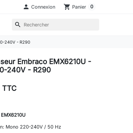

shopping_cart
0
Connexion
Panier
search
0-240V - R290
seur Embraco EMX6210U -
0-240V - R290
€ TTC
r
EMX6210U
on: Mono 220-240V / 50 Hz