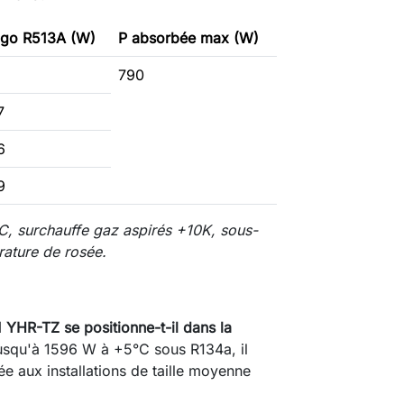
rigo R513A (W)
P absorbée max (W)
790
7
6
9
C, surchauffe gaz aspirés +10K, sous-
ature de rosée.
HR-TZ se positionne-t-il dans la
usqu'à 1596 W à +5°C sous R134a, il
e aux installations de taille moyenne