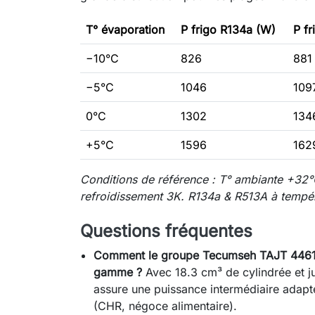
T° évaporation
P frigo R134a (W)
P f
−10°C
826
881
−5°C
1046
109
0°C
1302
134
+5°C
1596
162
Conditions de référence : T° ambiante +32°
refroidissement 3K. R134a & R513A à tempér
Questions fréquentes
Comment le groupe Tecumseh TAJT 4461 Y
gamme ?
Avec 18.3 cm³ de cylindrée et j
assure une puissance intermédiaire adapté
(CHR, négoce alimentaire).