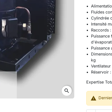
Alimentati
Fluides co
Cylindrée 
Intensité m
Raccords : 
Puissance 
d'évaporat
Puissance 
Dimension
kg
Ventilateu
Réservoir :
Expertise Tota
search

Dernier