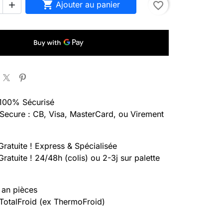

Ajouter au panier
favorite_border

100% Sécurisé
Secure : CB, Visa, MasterCard, ou Virement
Gratuite ! Express & Spécialisée
Gratuite ! 24/48h (colis) ou 2-3j sur palette
 an pièces
 TotalFroid (ex ThermoFroid)