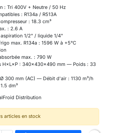
on : Tri 400V + Neutre / 50 Hz
mpatibles : R134a / R513A
compresseur : 18.3 cm³
ax. : 2.6 A
aspiration 1/2" / liquide 1/4"
frigo max. R134a : 1596 W à +5°C
ion
absorbée max. : 790 W
s H×L×P : 340×430×490 mm — Poids : 33
r Ø 300 mm (AC) — Débit d'air : 1130 m³/h
 1.5 dm³
lFroid Distribution
s articles en stock