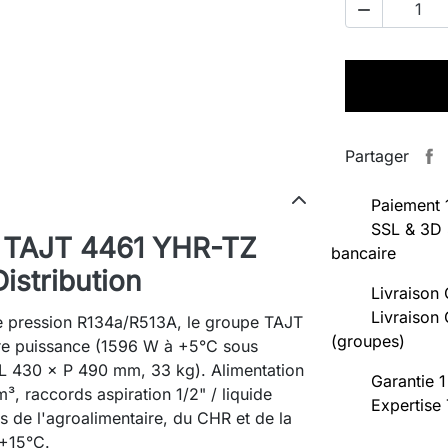

Partager
Paiement 
SSL & 3D 
 TAJT 4461 YHR-TZ
bancaire
istribution
Livraison 
Livraison 
 pression R134a/R513A, le groupe TAJT
(groupes)
tre puissance (1596 W à +5°C sous
L 430 × P 490 mm, 33 kg). Alimentation
Garantie 1
³, raccords aspiration 1/2" / liquide
Expertise
stes de l'agroalimentaire, du CHR et de la
 +15°C.