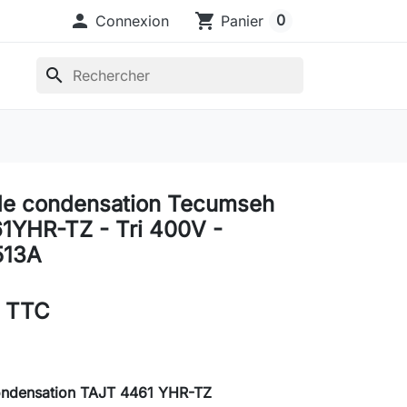

shopping_cart
0
Connexion
Panier
search
de condensation Tecumseh
1YHR-TZ - Tri 400V -
513A
€ TTC
ondensation TAJT 4461 YHR-TZ