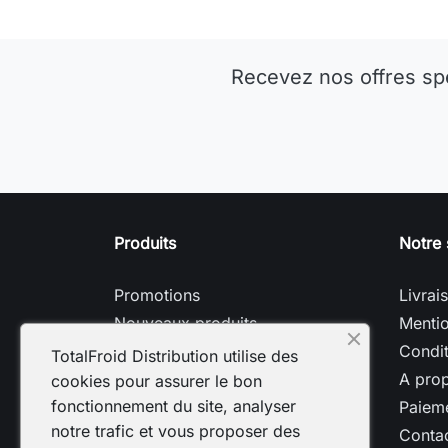
Recevez nos offres sp
Produits
Notre 
Promotions
Livrai
Nouveaux produits
Mentio
Meilleures ventes
Condit
TotalFroid Distribution utilise des
A pro
cookies pour assurer le bon
fonctionnement du site, analyser
Paieme
notre trafic et vous proposer des
Conta