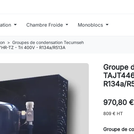
ration
Chambre Froide
Monoblocs
ion
Groupes de condensation Tecumseh
HR-TZ - Tri 400V - R134a/R513A
Groupe 
TAJT446
R134a/R
970,80 
809 € HT
Groupe de c