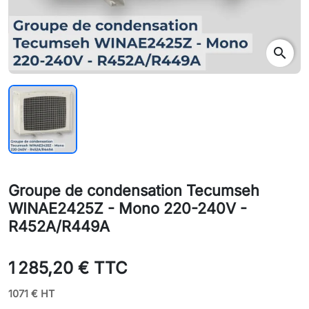
search
Groupe de condensation Tecumseh
WINAE2425Z - Mono 220-240V -
R452A/R449A
1 285,20 € TTC
1071 € HT