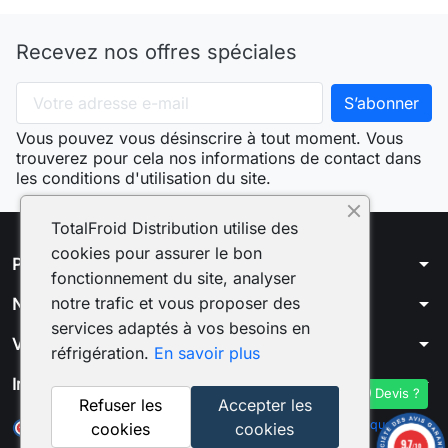
Recevez nos offres spéciales
Vous pouvez vous désinscrire à tout moment. Vous
trouverez pour cela nos informations de contact dans
les conditions d'utilisation du site.
TotalFroid Distribution utilise des
cookies pour assurer le bon
arrow_drop_down
Produits
fonctionnement du site, analyser
arrow_drop_down
notre trafic et vous proposer des
Notre société
services adaptés à vos besoins en
arrow_drop_down
Votre compte
réfrigération.
En savoir plus
arrow_drop_down
Informations
Devis ?
Refuser les
Accepter les
Marchand approuvé par la Société des Avis Garantis,
cliquez ici
cookies
cookies
pour vérifier
.
9.7
/10