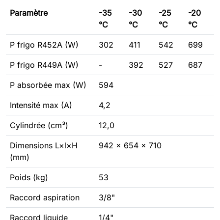
Paramètre
-35
-30
-25
-20
°C
°C
°C
°C
P frigo R452A (W)
302
411
542
699
P frigo R449A (W)
-
392
527
687
P absorbée max (W)
594
Intensité max (A)
4,2
Cylindrée (cm³)
12,0
Dimensions L×l×H
942 × 654 × 710
(mm)
Poids (kg)
53
Raccord aspiration
3/8"
Raccord liquide
1/4"