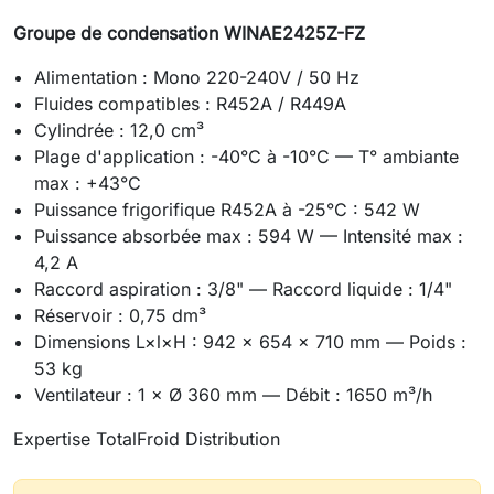
Groupe de condensation WINAE2425Z-FZ
Alimentation : Mono 220-240V / 50 Hz
Fluides compatibles : R452A / R449A
Cylindrée : 12,0 cm³
Plage d'application : -40°C à -10°C — T° ambiante
max : +43°C
Puissance frigorifique R452A à -25°C : 542 W
Puissance absorbée max : 594 W — Intensité max :
4,2 A
Raccord aspiration : 3/8" — Raccord liquide : 1/4"
Réservoir : 0,75 dm³
Dimensions L×l×H : 942 × 654 × 710 mm — Poids :
53 kg
Ventilateur : 1 × Ø 360 mm — Débit : 1650 m³/h
Expertise TotalFroid Distribution