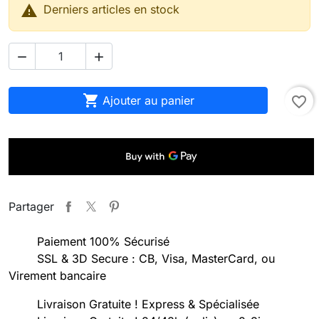

Derniers articles en stock



Ajouter au panier
favorite_border
Partager
Paiement 100% Sécurisé
SSL & 3D Secure : CB, Visa, MasterCard, ou
Virement bancaire
Livraison Gratuite ! Express & Spécialisée