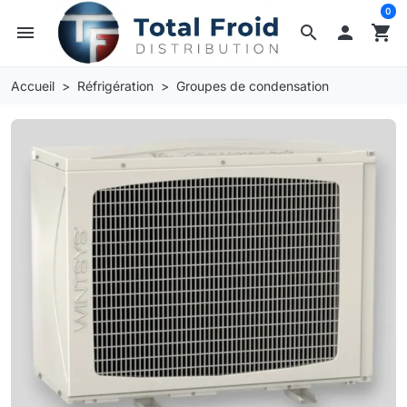
0
menu
search

shopping_cart
Accueil
Réfrigération
Groupes de condensation