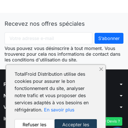
Recevez nos offres spéciales
Vous pouvez vous désinscrire à tout moment. Vous
trouverez pour cela nos informations de contact dans
les conditions d'utilisation du site.
TotalFroid Distribution utilise des
cookies pour assurer le bon
arrow_drop_down
Produits
fonctionnement du site, analyser
arrow_drop_down
notre trafic et vous proposer des
Notre société
services adaptés à vos besoins en
arrow_drop_down
Votre compte
réfrigération.
En savoir plus
arrow_drop_down
Informations
Devis ?
Refuser les
Accepter les