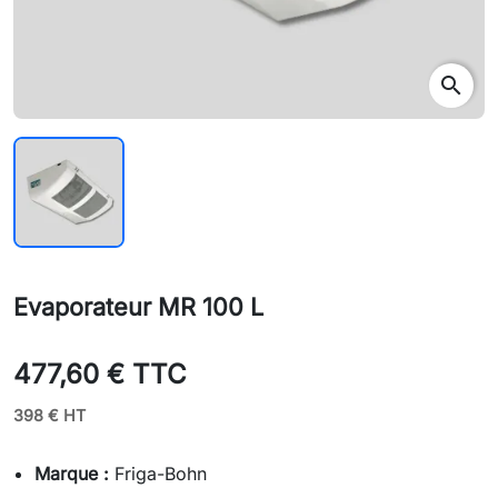
search
Evaporateur MR 100 L
477,60 € TTC
398 € HT
Marque :
Friga-Bohn