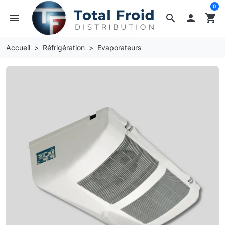
0
menu
search

shopping_cart
Accueil
Réfrigération
Evaporateurs