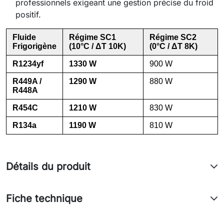
professionnels exigeant une gestion précise du froid
positif.
Fluide
Régime SC1
Régime SC2
Frigorigène
(10°C / ΔT 10K)
(0°C / ΔT 8K)
R1234yf
1330 W
900 W
R449A /
1290 W
880 W
R448A
R454C
1210 W
830 W
R134a
1190 W
810 W
Détails du produit
Fiche technique