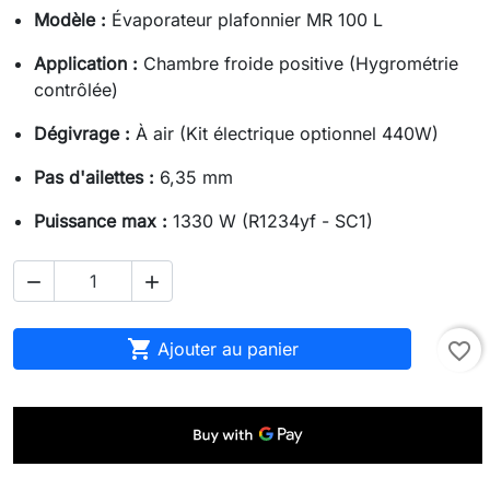
Modèle :
Évaporateur plafonnier MR 100 L
Application :
Chambre froide positive (Hygrométrie
contrôlée)
Dégivrage :
À air (Kit électrique optionnel 440W)
Pas d'ailettes :
6,35 mm
Puissance max :
1330 W (R1234yf - SC1)



Ajouter au panier
favorite_border