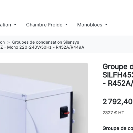
ration
Chambre Froide
Monoblocs
ion
Groupes de condensation Silensys
8Z - Mono 220-240V/50Hz - R452A/R449A
Groupe 
SILFH45
- R452A
2 792,40
2327 € HT
Groupe de c