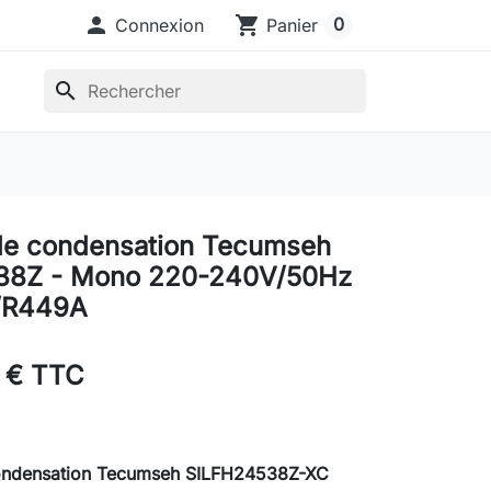

shopping_cart
0
Connexion
Panier
search
de condensation Tecumseh
38Z - Mono 220-240V/50Hz
/R449A
 € TTC
ondensation Tecumseh SILFH24538Z-XC