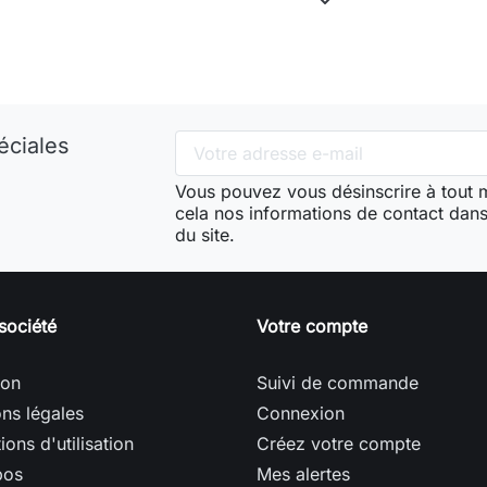
éciales
Vous pouvez vous désinscrire à tout
cela nos informations de contact dans 
du site.
société
Votre compte
son
Suivi de commande
ns légales
Connexion
ions d'utilisation
Créez votre compte
pos
Mes alertes