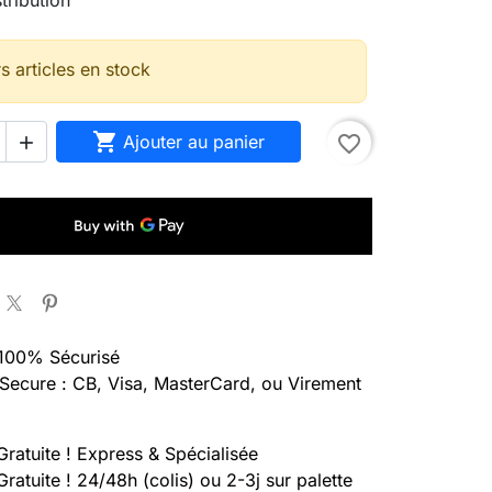
s articles en stock

Ajouter au panier
favorite_border

100% Sécurisé
Secure : CB, Visa, MasterCard, ou Virement
Gratuite ! Express & Spécialisée
Gratuite ! 24/48h (colis) ou 2-3j sur palette