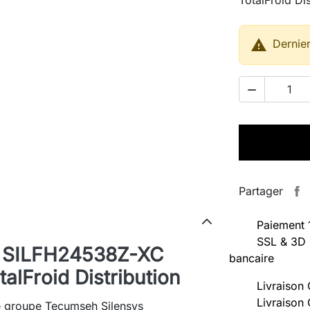

Dernier

Partager
Paiement 
SSL & 3D 
n SILFH24538Z-XC
bancaire
lFroid Distribution
Livraison 
Livraison 
 le groupe Tecumseh Silensys