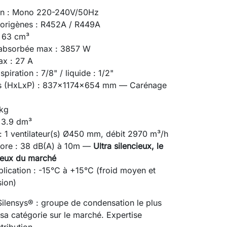
ion : Mono 220-240V/50Hz
igorigènes : R452A / R449A
: 63 cm³
 absorbée max : 3857 W
ax : 27 A
piration : 7/8" / liquide : 1/2"
s (HxLxP) : 837x1174x654 mm — Carénage
 kg
: 3.9 dm³
 : 1 ventilateur(s) Ø450 mm, débit 2970 m³/h
ore : 38 dB(A) à 10m —
Ultra silencieux, le
cieux du marché
plication : -15°C à +15°C (froid moyen et
sion)
ilensys® : groupe de condensation le plus
 sa catégorie sur le marché. Expertise
tribution