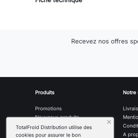
Recevez nos offres sp
Produits
Notre 
Promotions
Livrai
Nouveaux produits
Mentio
Meilleures ventes
Condit
TotalFroid Distribution utilise des
A pro
cookies pour assurer le bon