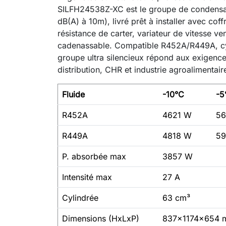
SILFH24538Z-XC est le groupe de condensat
dB(A) à 10m), livré prêt à installer avec cof
résistance de carter, variateur de vitesse ven
cadenassable. Compatible R452A/R449A, cyl
groupe ultra silencieux répond aux exigence
distribution, CHR et industrie agroalimenta
Fluide
-10°C
-5
R452A
4621 W
5
R449A
4818 W
5
P. absorbée max
3857 W
Intensité max
27 A
Cylindrée
63 cm³
Dimensions (HxLxP)
837x1174x654 m