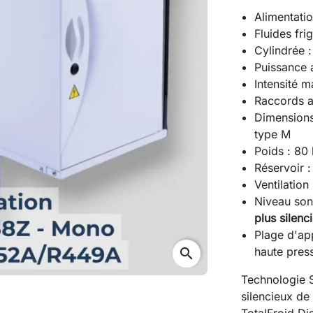
Alimentat
Fluides fr
Cylindrée 
Puissance
Intensité m
Raccords as
Dimension
type M
Poids : 80
Réservoir 
Ventilation
Niveau son
plus silen
Plage d'ap
haute pres
search
Technologie S
silencieux de
TotalFroid Dis