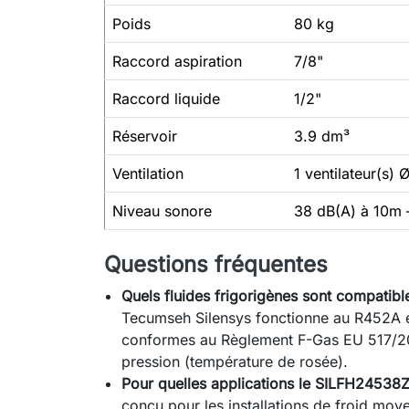
Poids
80 kg
Raccord aspiration
7/8"
Raccord liquide
1/2"
Réservoir
3.9 dm³
Ventilation
1 ventilateur(s
Niveau sonore
38 dB(A) à 10m 
Questions fréquentes
Quels fluides frigorigènes sont compatib
Tecumseh Silensys fonctionne au R452A et
conformes au Règlement F-Gas EU 517/20
pression (température de rosée).
Pour quelles applications le SILFH24538
conçu pour les installations de froid moy