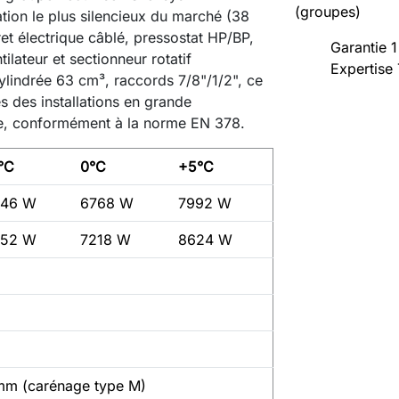
(groupes)
ion le plus silencieux du marché (38
fret électrique câblé, pressostat HP/BP,
Garantie 1
tilateur et sectionneur rotatif
Expertise
indrée 63 cm³, raccords 7/8"/1/2", ce
s des installations en grande
ire, conformément à la norme EN 378.
°C
0°C
+5°C
646 W
6768 W
7992 W
952 W
7218 W
8624 W
m (carénage type M)