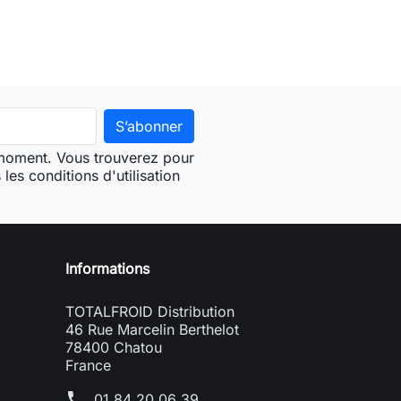
 moment. Vous trouverez pour
les conditions d'utilisation
Informations
TOTALFROID Distribution
46 Rue Marcelin Berthelot
78400 Chatou
France
phone
01 84 20 06 39