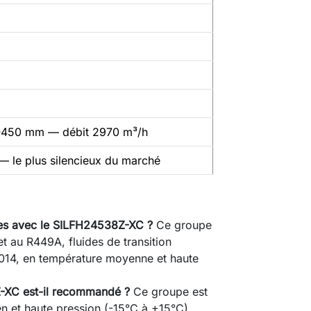
) Ø450 mm — débit 2970 m³/h
— le plus silencieux du marché
les avec le SILFH24538Z-XC ?
Ce groupe
 au R449A, fluides de transition
14, en température moyenne et haute
Z-XC est-il recommandé ?
Ce groupe est
en et haute pression (-15°C à +15°C),