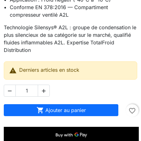
Conforme EN 378:2016 — Compartiment
compresseur ventilé A2L
Technologie Silensys® A2L : groupe de condensation le
plus silencieux de sa catégorie sur le marché, qualifié
fluides inflammables A2L. Expertise TotalFroid
Distribution

Derniers articles en stock



Ajouter au panier
favorite_border