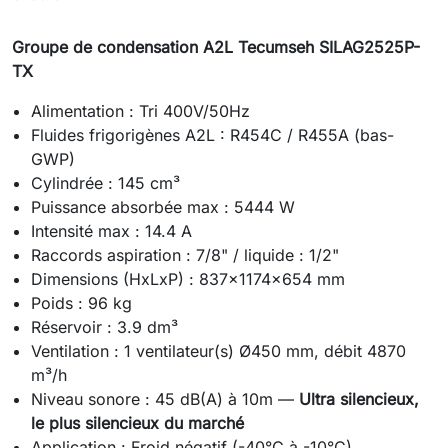
Groupe de condensation A2L Tecumseh SILAG2525P-
TX
Alimentation : Tri 400V/50Hz
Fluides frigorigènes A2L : R454C / R455A (bas-
GWP)
Cylindrée : 145 cm³
Puissance absorbée max : 5444 W
Intensité max : 14.4 A
Raccords aspiration : 7/8" / liquide : 1/2"
Dimensions (HxLxP) : 837x1174x654 mm
Poids : 96 kg
Réservoir : 3.9 dm³
Ventilation : 1 ventilateur(s) Ø450 mm, débit 4870
m³/h
Niveau sonore : 45 dB(A) à 10m —
Ultra silencieux,
le plus silencieux du marché
Application : Froid négatif (-40°C à -10°C)