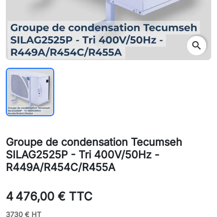
search
Groupe de condensation Tecumseh
SILAG2525P - Tri 400V/50Hz -
R449A/R454C/R455A
4 476,00 € TTC
3730 € HT