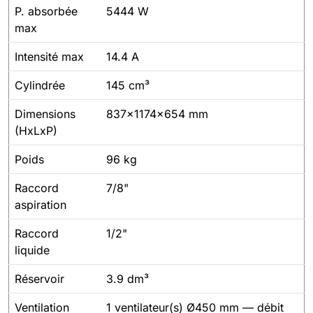
P. absorbée
5444 W
max
Intensité max
14.4 A
Cylindrée
145 cm³
Dimensions
837x1174x654 mm
(HxLxP)
Poids
96 kg
Raccord
7/8"
aspiration
Raccord
1/2"
liquide
Réservoir
3.9 dm³
Ventilation
1 ventilateur(s) Ø450 mm — débit