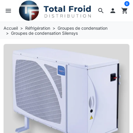
0
menu
search

shopping_cart
Accueil
Réfrigération
Groupes de condensation
Groupes de condensation Silensys